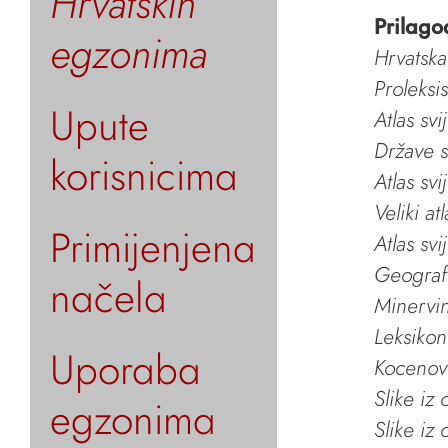
Hrvatskih
Prilago
egzonima
Hrvatska
Proleksi
Upute
Atlas svi
Države s
korisnicima
Atlas svi
Veliki at
Primijenjena
Atlas svi
Geografs
načela
Minervin 
Leksikon
Uporaba
Kocenov 
Slike iz
egzonima
Slike iz