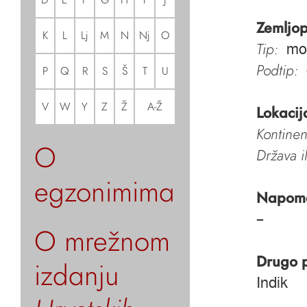
Zemljop
K
L
Lj
M
N
Nj
O
Tip:
mo
Podtip:
P
Q
R
S
Š
T
U
V
W
Y
Z
Ž
A-Ž
Lokacij
Kontinen
O
Država i
egzonimima
Napom
–
O mrežnom
Drugo 
izdanju
Indik