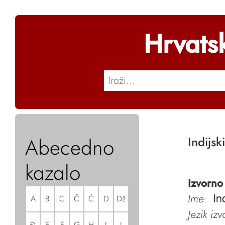
Hrvats
Abecedno
Indijsk
kazalo
Izvorno
Ime:
A
B
C
Č
Ć
D
Dž
In
Jezik iz
Đ
E
F
G
H
I
J