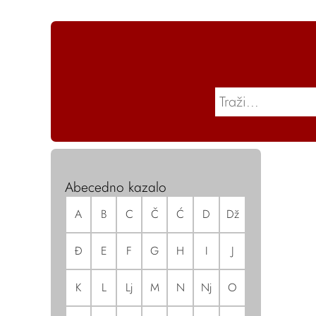
Abecedno kazalo
A
B
C
Č
Ć
D
Dž
Đ
E
F
G
H
I
J
K
L
Lj
M
N
Nj
O