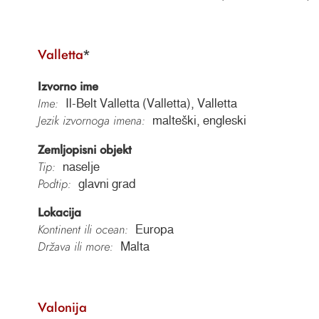
Valletta
*
Izvorno ime
Ime:
Il-Belt Valletta (Valletta), Valletta
Jezik izvornoga imena:
malteški, engleski
Zemljopisni objekt
Tip:
naselje
Podtip:
glavni grad
Lokacija
Kontinent ili ocean:
Europa
Država ili more:
Malta
Valonija