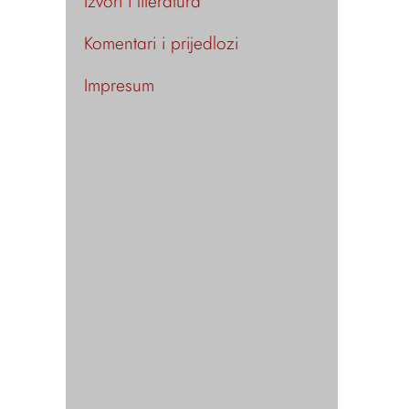
Izvori i literatura
Komentari i prijedlozi
Impresum