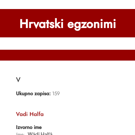
Hrvatski egzonimi
V
Ukupno zapisa:
159
Vadi Halfa
Izvorno ime
Ime:
Wādī Ḥalfā