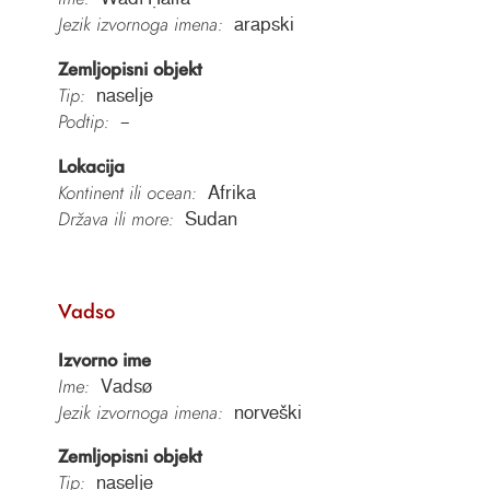
Jezik izvornoga imena:
arapski
Zemljopisni objekt
Tip:
naselje
Podtip:
–
Lokacija
Kontinent ili ocean:
Afrika
Država ili more:
Sudan
Vadso
Izvorno ime
Ime:
Vadsø
Jezik izvornoga imena:
norveški
Zemljopisni objekt
Tip:
naselje