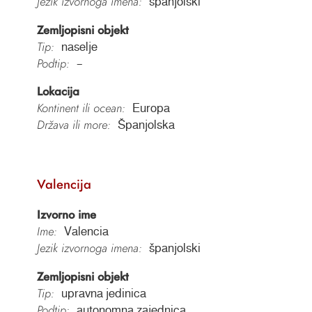
Jezik izvornoga imena:
španjolski
Zemljopisni objekt
Tip:
naselje
Podtip:
–
Lokacija
Kontinent ili ocean:
Europa
Država ili more:
Španjolska
Valencija
Izvorno ime
Ime:
Valencia
Jezik izvornoga imena:
španjolski
Zemljopisni objekt
Tip:
upravna jedinica
Podtip:
autonomna zajednica