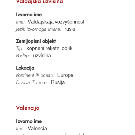
Valdajska uzvisina
Izvorno ime
Ime:
Valdajskaja vozvyšennostʼ
Jezik izvornoga imena:
ruski
Zemljopisni objekt
Tip:
kopneni reljefni oblik
Podtip:
uzvisina
Lokacija
Kontinent ili ocean:
Europa
Država ili more:
Rusija
Valencija
Izvorno ime
Ime:
Valencia