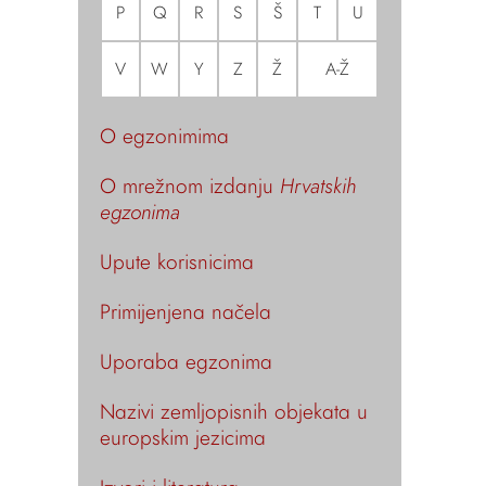
P
Q
R
S
Š
T
U
V
W
Y
Z
Ž
A-Ž
O egzonimima
O mrežnom izdanju
Hrvatskih
egzonima
Upute korisnicima
Primijenjena načela
Uporaba egzonima
Nazivi zemljopisnih objekata u
europskim jezicima