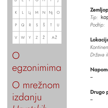
Zemljop
K
L
Lj
M
N
Nj
O
Tip:
kop
Podtip:
P
Q
R
S
Š
T
U
V
W
Y
Z
Ž
A-Ž
Lokacij
Kontinen
O
Država i
egzonimima
Napom
–
O mrežnom
Drugo 
izdanju
–