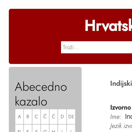
Hrvats
Abecedno
Indijsk
kazalo
Izvorno
Ime:
A
B
C
Č
Ć
D
Dž
In
Jezik iz
Đ
E
F
G
H
I
J