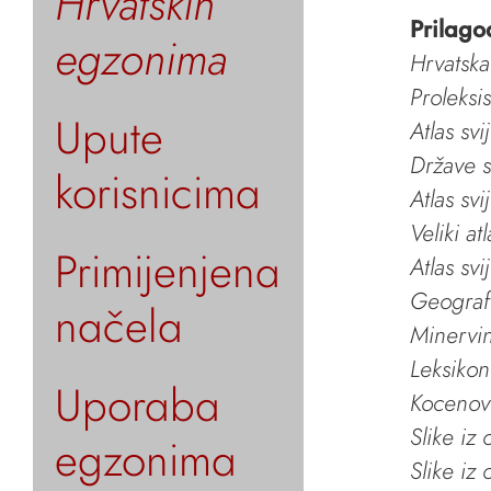
Hrvatskih
Prilago
egzonima
Hrvatska
Proleksi
Upute
Atlas svi
Države s
korisnicima
Atlas svi
Veliki at
Primijenjena
Atlas svi
Geografs
načela
Minervin 
Leksikon
Uporaba
Kocenov 
Slike iz
egzonima
Slike iz