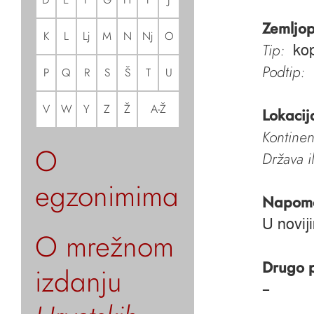
Zemljop
K
L
Lj
M
N
Nj
O
Tip:
ko
Podtip:
P
Q
R
S
Š
T
U
V
W
Y
Z
Ž
A-Ž
Lokacij
Kontinen
O
Država i
egzonimima
Napom
U novij
O mrežnom
Drugo 
izdanju
–