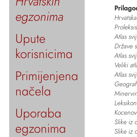
Hrvatskih
Prilago
egzonima
Hrvatska
Proleksi
Upute
Atlas svi
Države s
korisnicima
Atlas svi
Veliki at
Primijenjena
Atlas svi
Geografs
načela
Minervin 
Leksikon
Uporaba
Kocenov 
Slike iz
egzonima
Slike iz