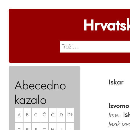
Hrvats
Abecedno
Iskar
kazalo
Izvorno
Ime:
A
B
C
Č
Ć
D
Dž
Is
Jezik iz
Đ
E
F
G
H
I
J