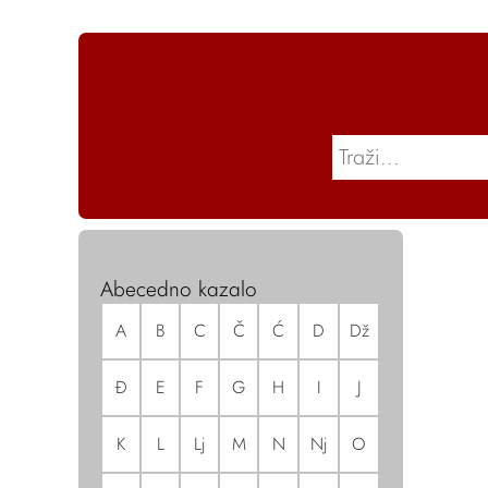
Abecedno kazalo
A
B
C
Č
Ć
D
Dž
Đ
E
F
G
H
I
J
K
L
Lj
M
N
Nj
O