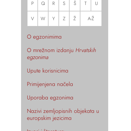
P
Q
R
S
Š
T
U
V
W
Y
Z
Ž
A-Ž
O egzonimima
O mrežnom izdanju
Hrvatskih
egzonima
Upute korisnicima
Primijenjena načela
Uporaba egzonima
Nazivi zemljopisnih objekata u
europskim jezicima