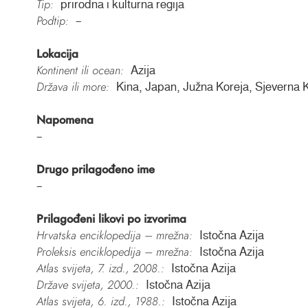
Tip:
prirodna i kulturna regija
Podtip:
–
Lokacija
Kontinent ili ocean:
Azija
Država ili more:
Kina, Japan, Južna Koreja, Sjeverna Ko
Napomena
–
Drugo prilagođeno ime
–
Prilagođeni likovi po izvorima
Hrvatska enciklopedija – mrežna:
Istočna Azija
Proleksis enciklopedija – mrežna:
Istočna Azija
Atlas svijeta, 7. izd., 2008.:
Istočna Azija
Države svijeta, 2000.:
Istočna Azija
Atlas svijeta, 6. izd., 1988.:
Istočna Azija