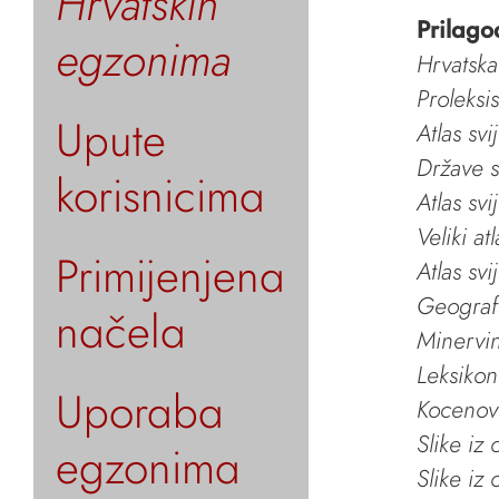
Hrvatskih
Prilago
egzonima
Hrvatska
Proleksi
Upute
Atlas svi
Države s
korisnicima
Atlas svi
Veliki at
Primijenjena
Atlas svi
Geografs
načela
Minervin 
Leksikon
Uporaba
Kocenov 
Slike iz
egzonima
Slike iz