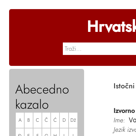
Hrvats
Abecedno
Istočn
kazalo
Izvorno
Ime:
A
B
C
Č
Ć
D
Dž
Vo
Jezik iz
Đ
E
F
G
H
I
J