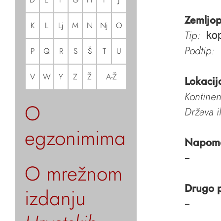
Zemljop
K
L
Lj
M
N
Nj
O
Tip:
ko
Podtip:
P
Q
R
S
Š
T
U
V
W
Y
Z
Ž
A-Ž
Lokacij
Kontinen
O
Država i
egzonimima
Napom
–
O mrežnom
Drugo 
izdanju
–