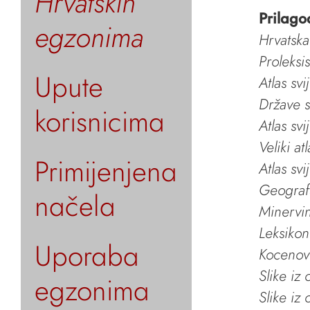
Hrvatskih
Prilago
egzonima
Hrvatska
Proleksi
Upute
Atlas svi
Države s
korisnicima
Atlas svi
Veliki at
Primijenjena
Atlas svi
Geografs
načela
Minervin 
Leksikon
Uporaba
Kocenov 
Slike iz
egzonima
Slike iz