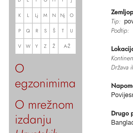
Zemljop
K
L
Lj
M
N
Nj
O
Tip:
pov
Podtip:
P
Q
R
S
Š
T
U
V
W
Y
Z
Ž
A-Ž
Lokacij
Kontinen
O
Država i
egzonimima
Napom
Povijes
O mrežnom
Drugo 
izdanju
Bangla