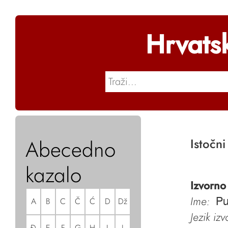
Hrvats
Abecedno
Istočni
kazalo
Izvorno
Ime:
A
B
C
Č
Ć
D
Dž
Pu
Jezik iz
Đ
E
F
G
H
I
J