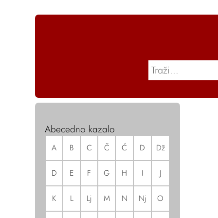
Abecedno kazalo
A
B
C
Č
Ć
D
Dž
Đ
E
F
G
H
I
J
K
L
Lj
M
N
Nj
O