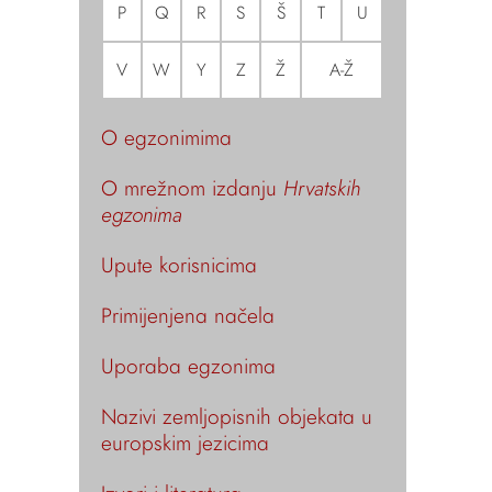
P
Q
R
S
Š
T
U
V
W
Y
Z
Ž
A-Ž
O egzonimima
O mrežnom izdanju
Hrvatskih
egzonima
Upute korisnicima
Primijenjena načela
Uporaba egzonima
Nazivi zemljopisnih objekata u
europskim jezicima