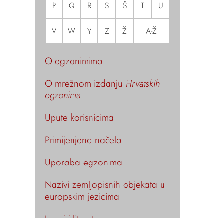
P
Q
R
S
Š
T
U
V
W
Y
Z
Ž
A-Ž
O egzonimima
O mrežnom izdanju
Hrvatskih
egzonima
Upute korisnicima
Primijenjena načela
Uporaba egzonima
Nazivi zemljopisnih objekata u
europskim jezicima