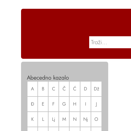
Abecedno kazalo
A
B
C
Č
Ć
D
Dž
Đ
E
F
G
H
I
J
K
L
Lj
M
N
Nj
O