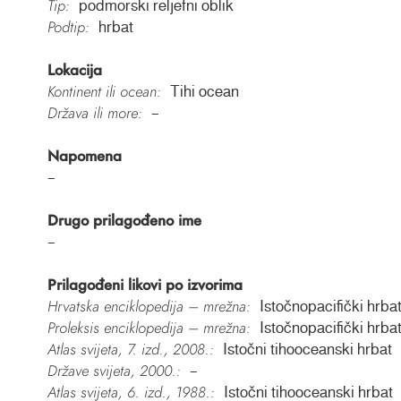
Tip:
podmorski reljefni oblik
Podtip:
hrbat
Lokacija
Kontinent ili ocean:
Tihi ocean
Država ili more:
–
Napomena
–
Drugo prilagođeno ime
–
Prilagođeni likovi po izvorima
Hrvatska enciklopedija – mrežna:
Istočnopacifički hrba
Proleksis enciklopedija – mrežna:
Istočnopacifički hrba
Atlas svijeta, 7. izd., 2008.:
Istočni tihooceanski hrbat
Države svijeta, 2000.:
–
Atlas svijeta, 6. izd., 1988.:
Istočni tihooceanski hrbat