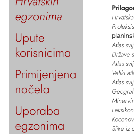
Hrvatskih
Prilago
egzonima
Hrvatska
Proleksi
Upute
planins
Atlas svi
korisnicima
Države s
Atlas svi
Primijenjena
Veliki at
Atlas svi
načela
Geografs
Minervin 
Uporaba
Leksikon
Kocenov 
egzonima
Slike iz