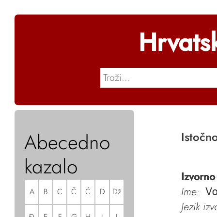
Hrvats
Abecedno
Istočno
kazalo
Izvorno
Ime:
A
B
C
Č
Ć
D
Dž
Vo
Jezik iz
Đ
E
F
G
H
I
J