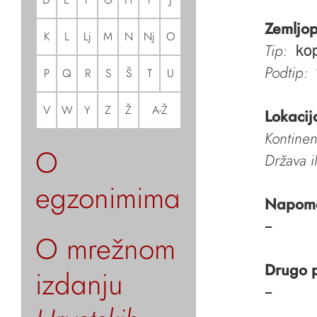
Zemljop
K
L
Lj
M
N
Nj
O
Tip:
kop
Podtip:
P
Q
R
S
Š
T
U
V
W
Y
Z
Ž
A-Ž
Lokacij
Kontinen
O
Država i
egzonimima
Napom
–
O mrežnom
Drugo 
izdanju
–