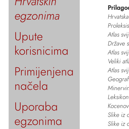
Hrvatskih
Prilago
egzonima
Hrvatska
Proleksi
Upute
Atlas svi
Države s
korisnicima
Atlas svi
Veliki at
Primijenjena
Atlas svi
Geografs
načela
Minervin 
Leksikon
Uporaba
Kocenov 
Slike iz
egzonima
Slike iz