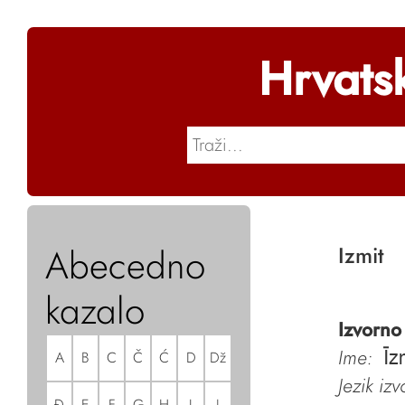
Hrvats
Abecedno
Izmit
kazalo
Izvorno
Ime:
A
B
C
Č
Ć
D
Dž
Īz
Jezik iz
Đ
E
F
G
H
I
J