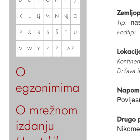
Zemljop
K
L
Lj
M
N
Nj
O
Tip:
nas
Podtip:
P
Q
R
S
Š
T
U
V
W
Y
Z
Ž
A-Ž
Lokacij
Kontinen
O
Država i
egzonimima
Napom
Povijes
O mrežnom
Drugo 
izdanju
Nikome