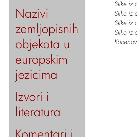
Slike iz
Nazivi
Slike iz
Slike iz
zemljopisnih
Slike iz
objekata u
Kocenov 
europskim
jezicima
Izvori i
literatura
Komentari i