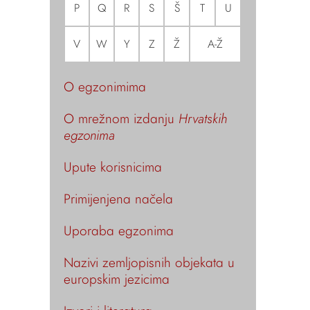
P
Q
R
S
Š
T
U
V
W
Y
Z
Ž
A-Ž
O egzonimima
O mrežnom izdanju
Hrvatskih
egzonima
Upute korisnicima
Primijenjena načela
Uporaba egzonima
Nazivi zemljopisnih objekata u
europskim jezicima