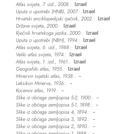
Atlas svijeta, 7. izd., 2008.:
Izrael
Uputa o upotrebi (HNB), 2007.:
Izrael
Hrvatski enciklopedijski rječnik, 2002.:
Izrael
Države svijeta, 2000.:
Izrael
Rječnik hrvatskoga jezika, 2000.:
Izrael
Uputa o upotrebi (NBH), 1994.:
Izrael
Atlas svijeta, 6. izd., 1988.:
Izrael
Veliki atlas svijeta, 1974.:
Izrael
Atlas svijeta, 1. izd., 1961.:
Izrael
Geografski atlas, 1955.:
Izrael
Minervin svjetski atlas, 1938.:
–
Leksikon Minerva, 1936.:
–
Kocenov atlas, 1919.:
–
Slike iz obćega zemljopisa 5-2, 1900.:
–
Slike iz obćega zemljopisa 5-1, 1898.:
–
Slike iz obćega zemljopisa 4, 1894.:
–
Slike iz obćega zemljopisa 3, 1892.:
–
Slike iz obćega zemljopisa 2, 1890.:
–
Slike iz obćega zemljopisa 1, 1888.:
–