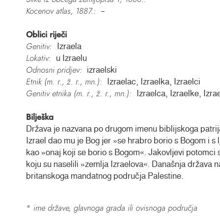
Kocenov atlas, 1887.:
–
Oblici riječi
Genitiv:
Izraela
Lokativ:
u Izraelu
Odnosni pridjev:
izraelski
Etnik (m. r., ž. r., mn.):
Izraelac, Izraelka, Izraelci
Genitiv etnika (m. r., ž. r., mn.):
Izraelca, Izraelke, Izra
Bilješka
Država je nazvana po drugom imenu biblijskoga patrij
Izrael dao mu je Bog jer »se hrabro borio s Bogom i s
kao »onaj koji se borio s Bogom«. Jakovljevi potomci s
koju su naselili »zemlja Izraelova«. Današnja država n
britanskoga mandatnog područja Palestine.
*
ime države, glavnoga grada ili ovisnoga područja