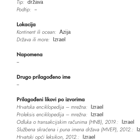
Tip:
država
Podtip:
–
Lokacija
Kontinent ili ocean:
Azija
Država ili more:
Izrael
Napomena
–
Drugo prilagođeno ime
–
Prilagođeni likovi po izvorima
Hrvatska enciklopedija – mrežna:
Izrael
Proleksis enciklopedija – mrežna:
Izrael
Odluka o transakcijskim računima (HNB), 2019.:
Izrael
Službena skraćena i puna imena država (MVEP), 2012.:
I
Hrvatski opći leksikon, 2012.:
Izrael