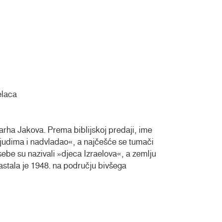
elaca
arha Jakova. Prema biblijskoj predaji, ime
 ljudima i nadvladao«, a najčešće se tumači
ebe su nazivali »djeca Izraelova«, a zemlju
astala je 1948. na području bivšega