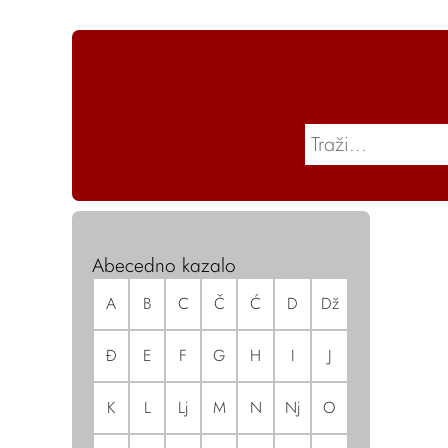
Abecedno kazalo
A
B
C
Č
Ć
D
Dž
Đ
E
F
G
H
I
J
K
L
Lj
M
N
Nj
O