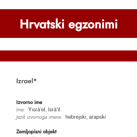
Hrvatski egzonimi
Izrael
*
Izvorno ime
Ime:
Yisrāʼel, Isrāʼīl
Jezik izvornoga imena:
hebrejski, arapski
Zemljopisni objekt