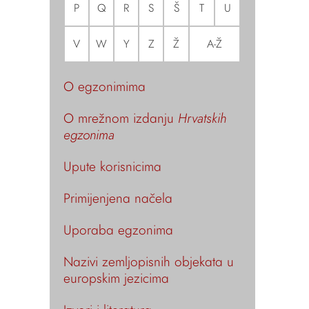
P
Q
R
S
Š
T
U
V
W
Y
Z
Ž
A-Ž
O egzonimima
O mrežnom izdanju
Hrvatskih
egzonima
Upute korisnicima
Primijenjena načela
Uporaba egzonima
Nazivi zemljopisnih objekata u
europskim jezicima