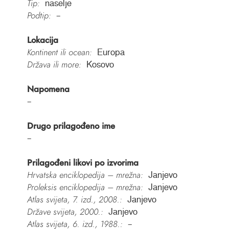
Tip:
naselje
Podtip:
–
Lokacija
Kontinent ili ocean:
Europa
Država ili more:
Kosovo
Napomena
–
Drugo prilagođeno ime
–
Prilagođeni likovi po izvorima
Hrvatska enciklopedija – mrežna:
Janjevo
Proleksis enciklopedija – mrežna:
Janjevo
Atlas svijeta, 7. izd., 2008.:
Janjevo
Države svijeta, 2000.:
Janjevo
Atlas svijeta, 6. izd., 1988.:
–