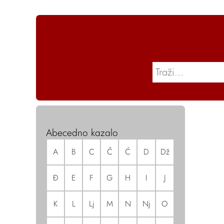
Abecedno kazalo
A
B
C
Č
Ć
D
Dž
Đ
E
F
G
H
I
J
K
L
Lj
M
N
Nj
O