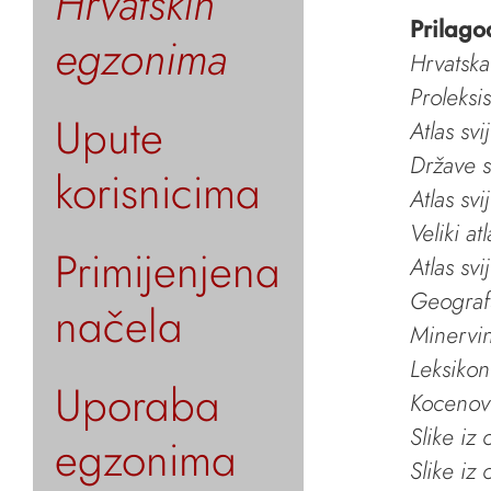
Hrvatskih
Prilago
egzonima
Hrvatska
Proleksi
Upute
Atlas svi
Države s
korisnicima
Atlas svi
Veliki at
Primijenjena
Atlas svi
Geografs
načela
Minervin 
Leksikon
Uporaba
Kocenov 
Slike iz
egzonima
Slike iz