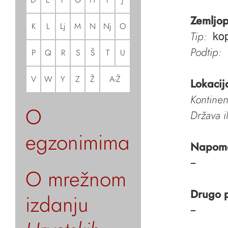
Zemljop
K
L
Lj
M
N
Nj
O
Tip:
kop
Podtip:
P
Q
R
S
Š
T
U
V
W
Y
Z
Ž
A-Ž
Lokacij
Kontinen
O
Država i
egzonimima
Napom
–
O mrežnom
Drugo 
izdanju
–