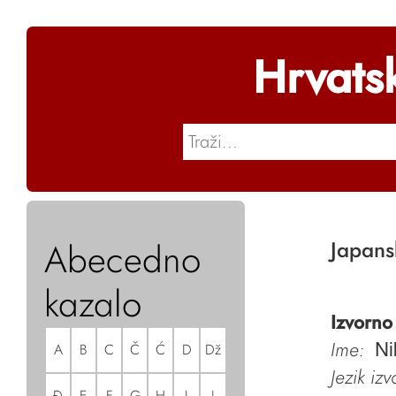
Hrvats
Abecedno
Japans
kazalo
Izvorno
Ime:
A
B
C
Č
Ć
D
Dž
Ni
Jezik iz
Đ
E
F
G
H
I
J