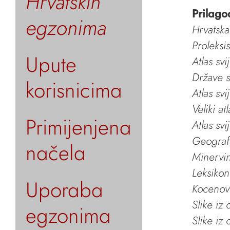
Hrvatskih
Prilago
egzonima
Hrvatska
Proleksi
Upute
Atlas svi
Države s
korisnicima
Atlas svi
Veliki at
Primijenjena
Atlas svi
Geografs
načela
Minervin 
Leksikon
Uporaba
Kocenov 
Slike iz
egzonima
Slike iz