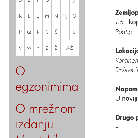
Zemljop
K
L
Lj
M
N
Nj
O
Tip:
kop
Podtip:
P
Q
R
S
Š
T
U
V
W
Y
Z
Ž
A-Ž
Lokacij
Kontinen
O
Država i
egzonimima
Napom
U novij
O mrežnom
Drugo 
izdanju
–