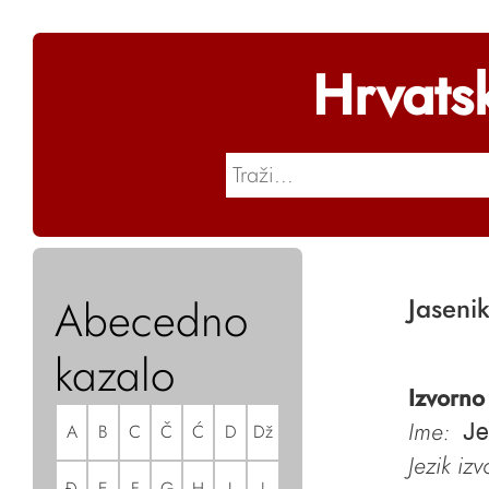
Hrvats
Abecedno
Jaseni
kazalo
Izvorno
Ime:
A
B
C
Č
Ć
D
Dž
Je
Jezik iz
Đ
E
F
G
H
I
J