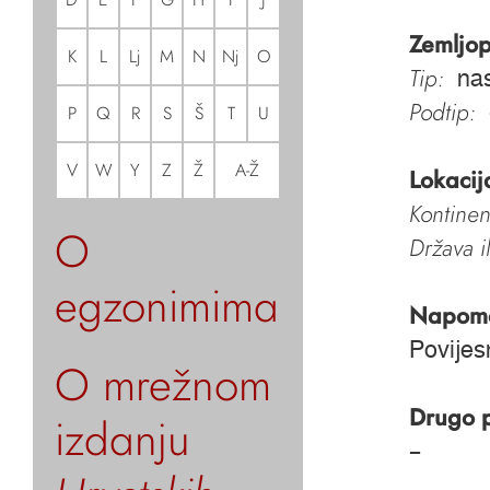
Zemljop
K
L
Lj
M
N
Nj
O
Tip:
nas
Podtip:
P
Q
R
S
Š
T
U
V
W
Y
Z
Ž
A-Ž
Lokacij
Kontinen
O
Država i
egzonimima
Napom
Povijes
O mrežnom
Drugo 
izdanju
–