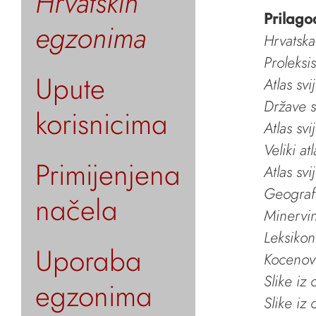
Hrvatskih
Prilago
egzonima
Hrvatska
Proleksi
Upute
Atlas svi
Države s
korisnicima
Atlas svi
Veliki at
Primijenjena
Atlas svi
Geografs
načela
Minervin 
Leksikon
Uporaba
Kocenov 
Slike iz
egzonima
Slike iz