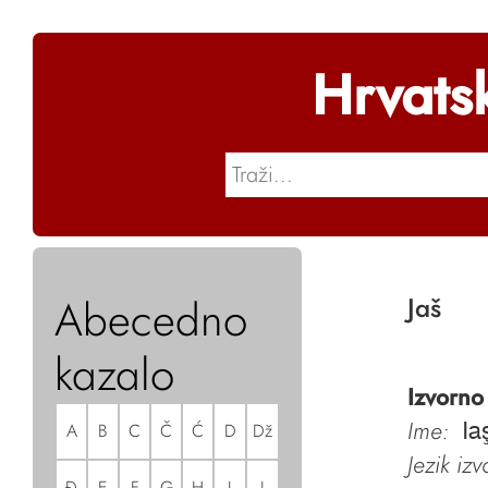
Hrvats
Abecedno
Jaš
kazalo
Izvorno
Ime:
A
B
C
Č
Ć
D
Dž
Ia
Jezik iz
Đ
E
F
G
H
I
J