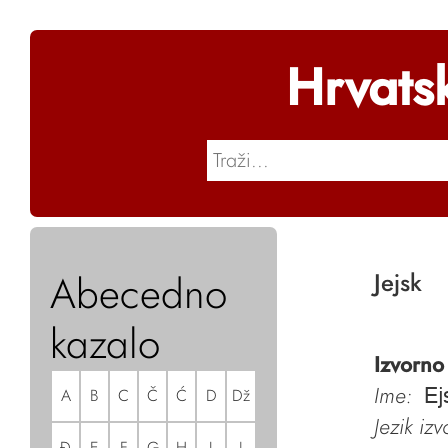
Hrvats
Abecedno
Jejsk
kazalo
Izvorno
Ime:
A
B
C
Č
Ć
D
Dž
Ej
Jezik iz
Đ
E
F
G
H
I
J