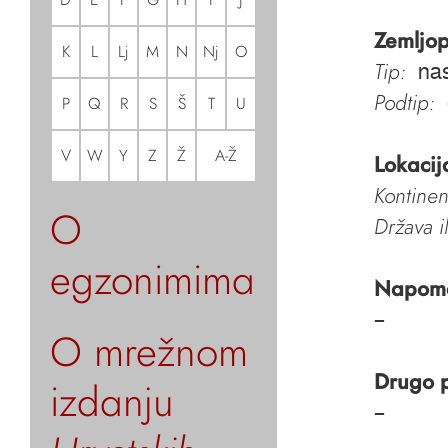
Zemljop
K
L
Lj
M
N
Nj
O
Tip:
nas
Podtip:
P
Q
R
S
Š
T
U
V
W
Y
Z
Ž
A-Ž
Lokacij
Kontinen
O
Država i
egzonimima
Napom
–
O mrežnom
Drugo 
izdanju
–