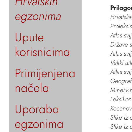
Hrvatskih
Prilago
egzonima
Hrvatska
Proleksi
Upute
Atlas svi
Države s
korisnicima
Atlas svi
Veliki at
Primijenjena
Atlas svi
Geografs
načela
Minervin 
Leksikon
Uporaba
Kocenov 
Slike iz
egzonima
Slike iz