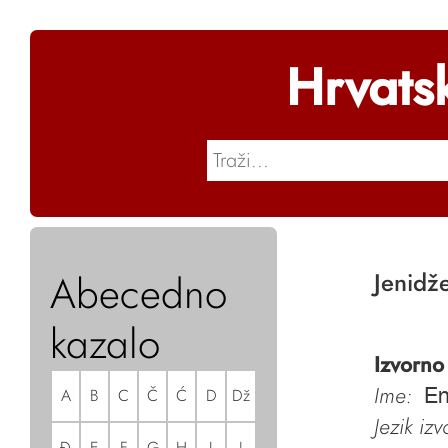
Hrvats
Abecedno
Jenidž
kazalo
Izvorno
Ime:
A
B
C
Č
Ć
D
Dž
En
Jezik iz
Đ
E
F
G
H
I
J