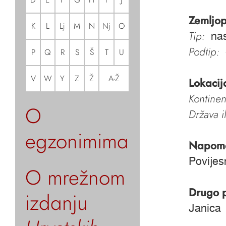
Zemljop
K
L
Lj
M
N
Nj
O
Tip:
nas
Podtip:
P
Q
R
S
Š
T
U
V
W
Y
Z
Ž
A-Ž
Lokacij
Kontinen
O
Država i
egzonimima
Napom
Povijes
O mrežnom
Drugo 
izdanju
Janica