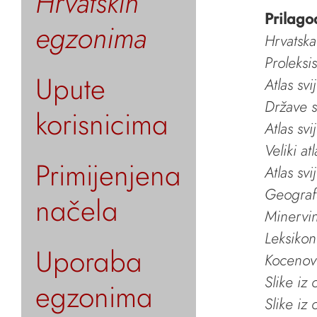
Hrvatskih
Prilago
egzonima
Hrvatska
Proleksi
Upute
Atlas svi
Države s
korisnicima
Atlas svi
Veliki at
Primijenjena
Atlas svi
Geografs
načela
Minervin 
Leksikon
Uporaba
Kocenov 
Slike iz
egzonima
Slike iz