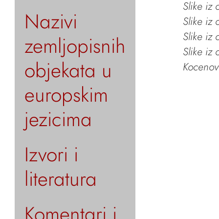
Slike iz
Nazivi
Slike iz
Slike iz
zemljopisnih
Slike iz
objekata u
Kocenov 
europskim
jezicima
Izvori i
literatura
Komentari i