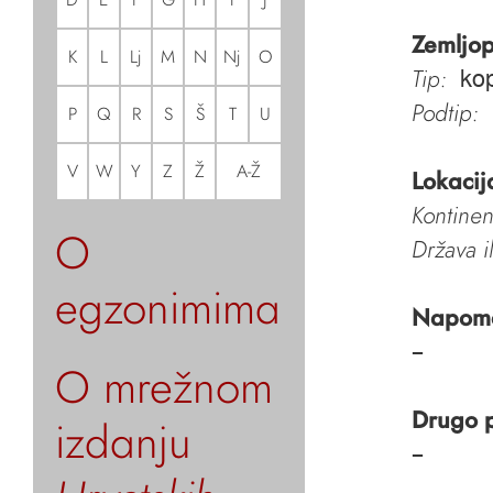
Zemljop
K
L
Lj
M
N
Nj
O
Tip:
ko
Podtip:
P
Q
R
S
Š
T
U
V
W
Y
Z
Ž
A-Ž
Lokacij
Kontinen
O
Država i
egzonimima
Napom
–
O mrežnom
Drugo 
izdanju
–