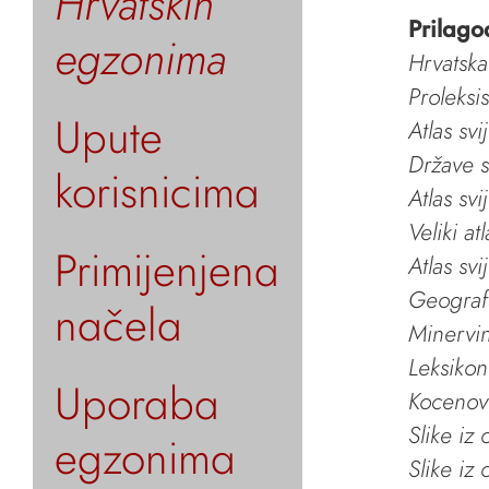
Hrvatskih
Prilago
egzonima
Hrvatska
Proleksi
Upute
Atlas svi
Države s
korisnicima
Atlas svi
Veliki at
Primijenjena
Atlas svi
Geografs
načela
Minervin 
Leksikon
Uporaba
Kocenov 
Slike iz
egzonima
Slike iz