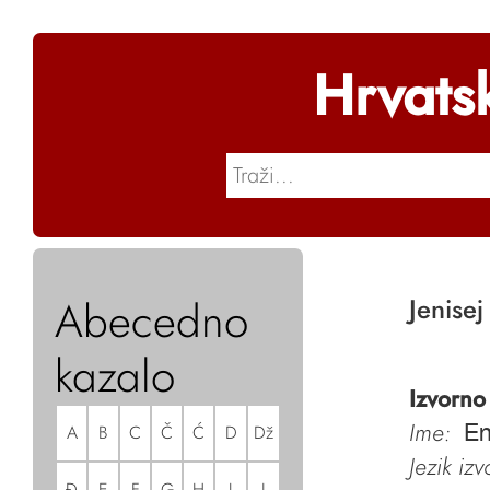
Hrvats
Abecedno
Jenisej
kazalo
Izvorno
Ime:
A
B
C
Č
Ć
D
Dž
En
Jezik iz
Đ
E
F
G
H
I
J