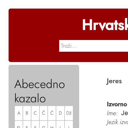
Hrvats
Abecedno
Jeres
kazalo
Izvorno
Ime:
A
B
C
Č
Ć
D
Dž
Je
Jezik iz
Đ
E
F
G
H
I
J