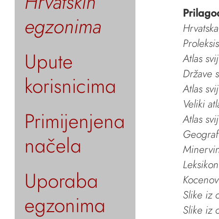
Hrvatskih
Prilago
egzonima
Hrvatska
Proleksi
Upute
Atlas svi
Države s
korisnicima
Atlas svi
Veliki at
Primijenjena
Atlas svi
Geografs
načela
Minervin 
Leksikon
Uporaba
Kocenov 
Slike iz
egzonima
Slike iz