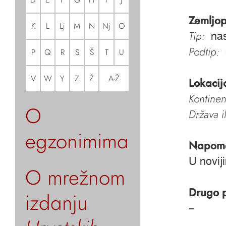
Zemljop
K
L
Lj
M
N
Nj
O
Tip:
nas
Podtip:
P
Q
R
S
Š
T
U
V
W
Y
Z
Ž
A-Ž
Lokacij
Kontinen
O
Država i
egzonimima
Napom
U novij
O mrežnom
Drugo 
izdanju
–