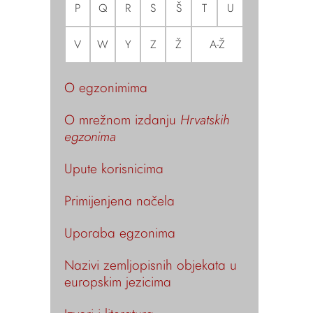
P
Q
R
S
Š
T
U
V
W
Y
Z
Ž
A-Ž
O egzonimima
O mrežnom izdanju
Hrvatskih
egzonima
Upute korisnicima
Primijenjena načela
Uporaba egzonima
Nazivi zemljopisnih objekata u
europskim jezicima