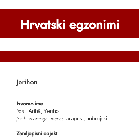
Hrvatski egzonimi
Jerihon
Izvorno ime
Ime:
Arīḥā, Yeriḥo
Jezik izvornoga imena:
arapski, hebrejski
Zemljopisni objekt