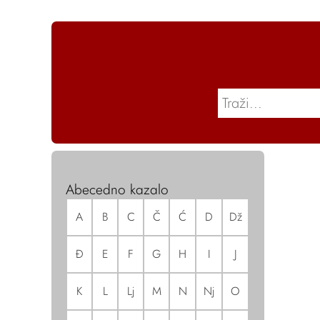
Abecedno kazalo
A
B
C
Č
Ć
D
Dž
Đ
E
F
G
H
I
J
K
L
Lj
M
N
Nj
O