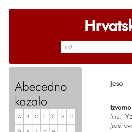
Hrvats
Abecedno
Jeso
kazalo
Izvorno
Ime:
A
B
C
Č
Ć
D
Dž
Ye
Jezik iz
Đ
E
F
G
H
I
J