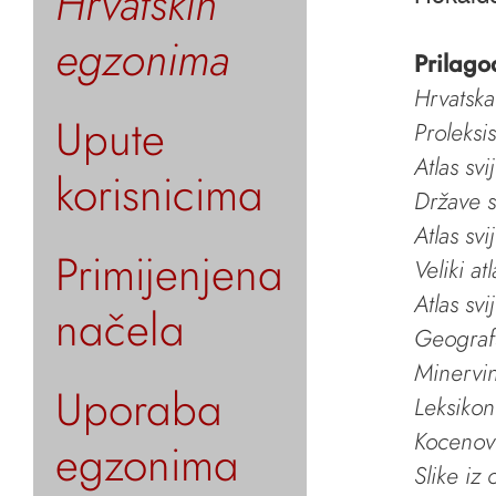
Hrvatskih
egzonima
Prilago
Hrvatska
Upute
Proleksi
Atlas svi
korisnicima
Države s
Atlas svi
Primijenjena
Veliki at
Atlas svi
načela
Geografs
Minervin 
Uporaba
Leksikon
Kocenov 
egzonima
Slike iz