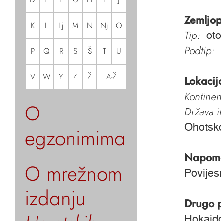
Zemljop
K
L
Lj
M
N
Nj
O
Tip:
oto
Podtip:
P
Q
R
S
Š
T
U
V
W
Y
Z
Ž
A-Ž
Lokacij
Kontinen
O
Država i
Ohotsk
egzonimima
Napom
O mrežnom
Povijes
izdanju
Drugo 
Hokaid