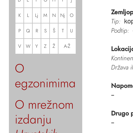
Zemljop
K
L
Lj
M
N
Nj
O
Tip:
kop
Podtip:
P
Q
R
S
Š
T
U
V
W
Y
Z
Ž
A-Ž
Lokacij
Kontinen
O
Država i
egzonimima
Napom
–
O mrežnom
Drugo 
izdanju
–