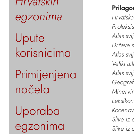
Hrvatskih
Prilago
egzonima
Hrvatska
Proleksi
Upute
Atlas svi
Države s
korisnicima
Atlas svi
Veliki at
Primijenjena
Atlas svi
Geografs
načela
Minervin 
Leksikon
Uporaba
Kocenov 
Slike iz
egzonima
Slike iz