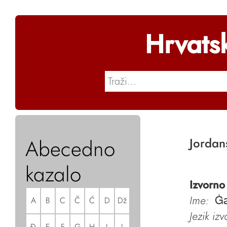
Hrvats
Abecedno
Jordan
kazalo
Izvorno
Ime:
A
B
C
Č
Ć
D
Dž
Ġa
Jezik iz
Đ
E
F
G
H
I
J