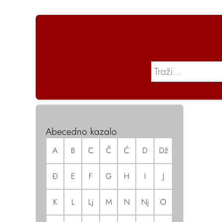
Abecedno kazalo
A
B
C
Č
Ć
D
Dž
Đ
E
F
G
H
I
J
K
L
Lj
M
N
Nj
O