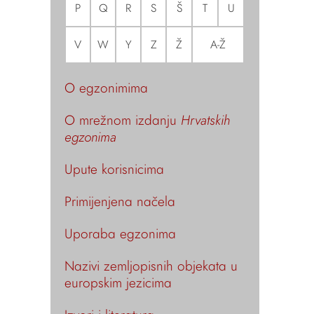
P
Q
R
S
Š
T
U
V
W
Y
Z
Ž
A-Ž
O egzonimima
O mrežnom izdanju
Hrvatskih
egzonima
Upute korisnicima
Primijenjena načela
Uporaba egzonima
Nazivi zemljopisnih objekata u
europskim jezicima