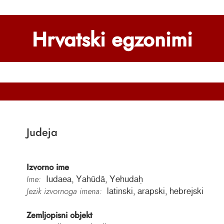
Hrvatski egzonimi
Judeja
Izvorno ime
Ime:
Iudaea, Yahūdā, Yehudaḥ
Jezik izvornoga imena:
latinski, arapski, hebrejski
Zemljopisni objekt