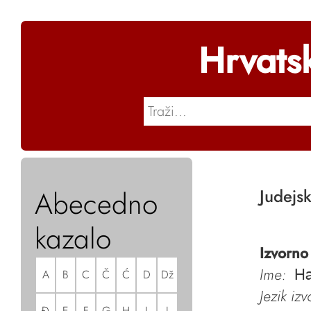
Hrvats
Abecedno
Judejs
kazalo
Izvorno
Ime:
A
B
C
Č
Ć
D
Dž
Ha
Jezik iz
Đ
E
F
G
H
I
J