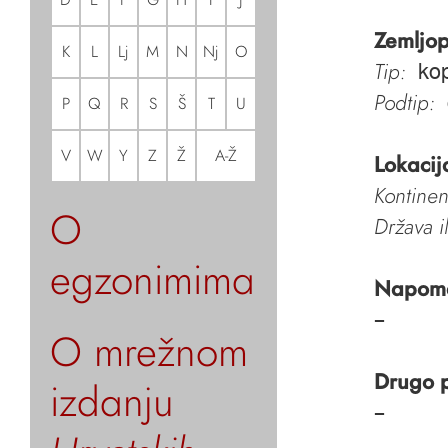
Zemljop
K
L
Lj
M
N
Nj
O
Tip:
kop
Podtip:
P
Q
R
S
Š
T
U
V
W
Y
Z
Ž
A-Ž
Lokacij
Kontinen
O
Država i
egzonimima
Napom
–
O mrežnom
Drugo 
izdanju
–