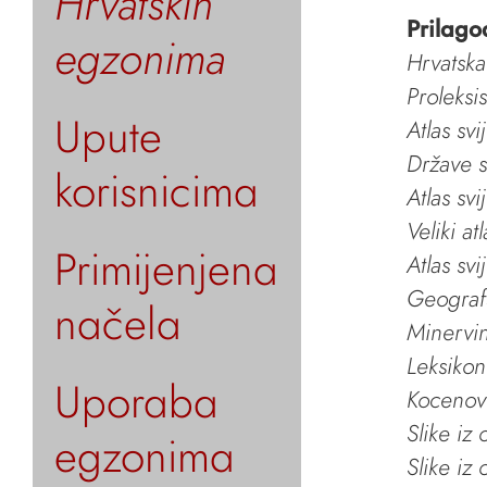
Hrvatskih
Prilago
egzonima
Hrvatska
Proleksi
Upute
Atlas svi
Države s
korisnicima
Atlas svi
Veliki at
Primijenjena
Atlas svi
Geografs
načela
Minervin 
Leksikon
Uporaba
Kocenov 
Slike iz
egzonima
Slike iz