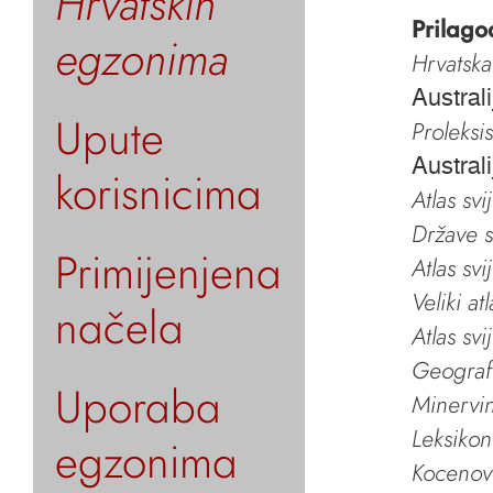
Hrvatskih
Prilago
egzonima
Hrvatska
Australi
Upute
Proleksi
Australi
korisnicima
Atlas svi
Države s
Primijenjena
Atlas svi
Veliki at
načela
Atlas svi
Geografs
Uporaba
Minervin 
Leksikon
egzonima
Kocenov 