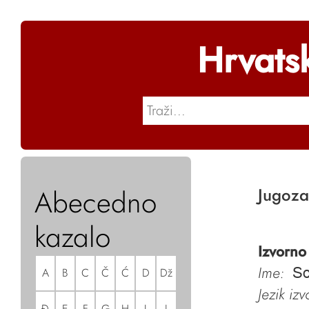
Hrvats
Abecedno
Jugoza
kazalo
Izvorno
Ime:
A
B
C
Č
Ć
D
Dž
So
Jezik iz
Đ
E
F
G
H
I
J