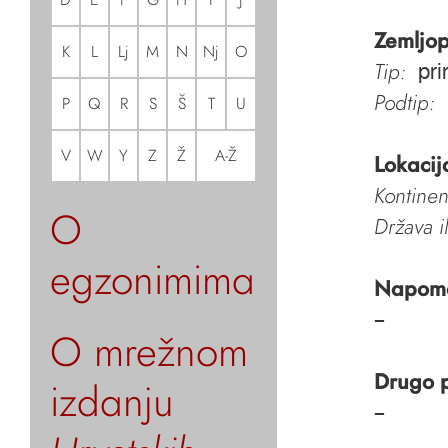
Zemljop
K
L
Lj
M
N
Nj
O
Tip:
pri
Podtip:
P
Q
R
S
Š
T
U
V
W
Y
Z
Ž
A-Ž
Lokacij
Kontinen
O
Država i
egzonimima
Napom
–
O mrežnom
Drugo 
izdanju
–