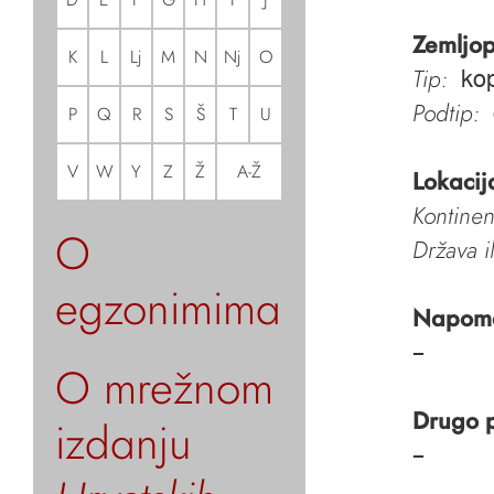
Zemljop
K
L
Lj
M
N
Nj
O
Tip:
kop
Podtip:
P
Q
R
S
Š
T
U
V
W
Y
Z
Ž
A-Ž
Lokacij
Kontinen
O
Država i
egzonimima
Napom
–
O mrežnom
Drugo 
izdanju
–