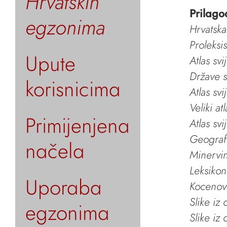
Hrvatskih
Prilago
egzonima
Hrvatska
Proleksi
Upute
Atlas svi
Države s
korisnicima
Atlas svi
Veliki at
Primijenjena
Atlas svi
Geografs
načela
Minervin 
Leksikon
Uporaba
Kocenov 
Slike iz
egzonima
Slike iz