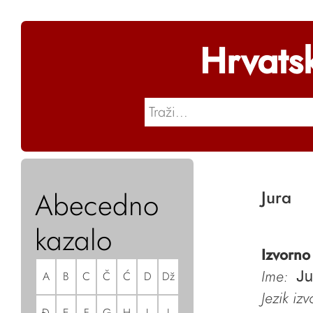
Hrvats
Abecedno
Jura
kazalo
Izvorno
Ime:
A
B
C
Č
Ć
D
Dž
Ju
Jezik iz
Đ
E
F
G
H
I
J