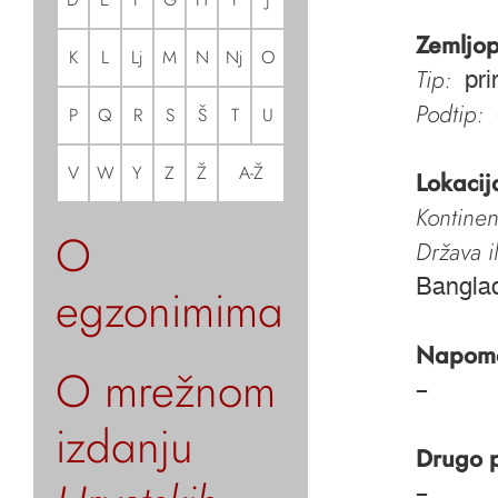
Zemljop
K
L
Lj
M
N
Nj
O
Tip:
pri
Podtip:
P
Q
R
S
Š
T
U
V
W
Y
Z
Ž
A-Ž
Lokacij
Kontinen
O
Država i
Banglad
egzonimima
Napom
O mrežnom
–
izdanju
Drugo 
–