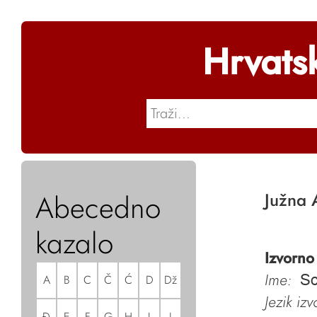
Hrvats
Abecedno
Južna 
kazalo
Izvorno
Ime:
A
B
C
Č
Ć
D
Dž
So
Jezik iz
Đ
E
F
G
H
I
J