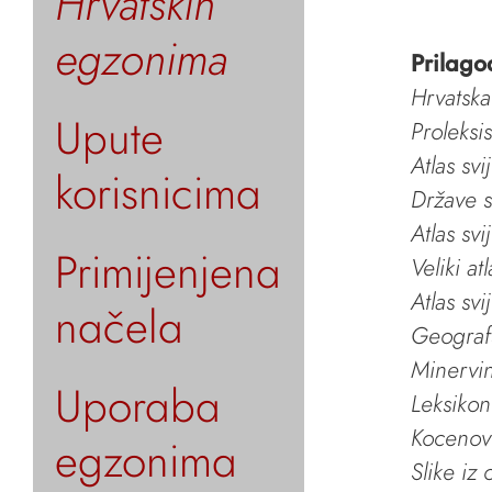
Hrvatskih
egzonima
Prilago
Hrvatska
Upute
Proleksi
Atlas svi
korisnicima
Države s
Atlas svi
Primijenjena
Veliki at
Atlas svi
načela
Geografs
Minervin 
Uporaba
Leksikon
Kocenov 
egzonima
Slike iz