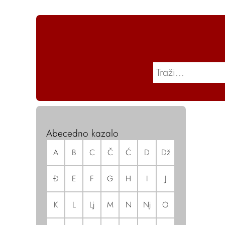
Abecedno kazalo
A
B
C
Č
Ć
D
Dž
Đ
E
F
G
H
I
J
K
L
Lj
M
N
Nj
O