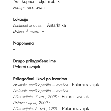
Tip:
kopneni reljefni oblik
Podtip:
visoravan
Lokacija
Kontinent ili ocean:
Antarktika
Država ili more:
–
Napomena
–
Drugo prilagođeno ime
Polarni ravnjak
Prilagođeni likovi po izvorima
Hrvatska enciklopedija – mrežna:
Polarni ravnjak
Proleksis enciklopedija – mrežna:
–
Atlas svijeta, 7. izd., 2008.:
Polarni ravnjak
Države svijeta, 2000.:
–
Atlas svijeta, 6. izd., 1988.:
Polarni ravnjak