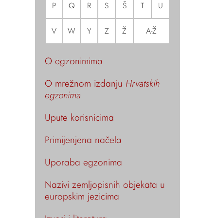
P
Q
R
S
Š
T
U
V
W
Y
Z
Ž
A-Ž
O egzonimima
O mrežnom izdanju
Hrvatskih
egzonima
Upute korisnicima
Primijenjena načela
Uporaba egzonima
Nazivi zemljopisnih objekata u
europskim jezicima