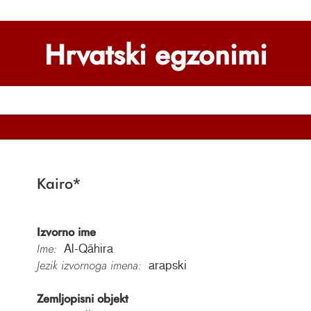
Hrvatski egzonimi
Kairo
*
Izvorno ime
Ime:
Al-Qāhira
Jezik izvornoga imena:
arapski
Zemljopisni objekt