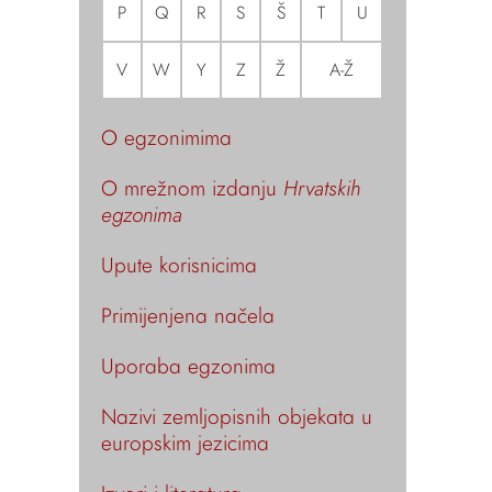
P
Q
R
S
Š
T
U
V
W
Y
Z
Ž
A-Ž
O egzonimima
O mrežnom izdanju
Hrvatskih
egzonima
Upute korisnicima
Primijenjena načela
Uporaba egzonima
Nazivi zemljopisnih objekata u
europskim jezicima