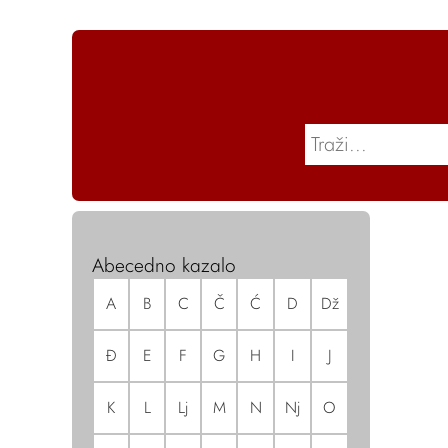
Abecedno kazalo
A
B
C
Č
Ć
D
Dž
Đ
E
F
G
H
I
J
K
L
Lj
M
N
Nj
O