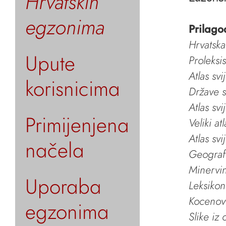
Hrvatskih
egzonima
Prilago
Hrvatska
Upute
Proleksi
Atlas svi
korisnicima
Države s
Atlas svi
Primijenjena
Veliki at
Atlas svi
načela
Geografs
Minervin 
Uporaba
Leksikon
Kocenov 
egzonima
Slike iz