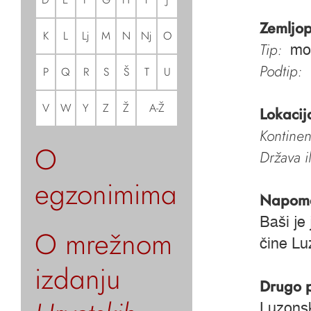
Zemljop
K
L
Lj
M
N
Nj
O
Tip:
mo
Podtip:
P
Q
R
S
Š
T
U
V
W
Y
Z
Ž
A-Ž
Lokacij
Kontinen
O
Država i
egzonimima
Napom
Baši je
O mrežnom
čine Lu
izdanju
Drugo 
Luzonsk