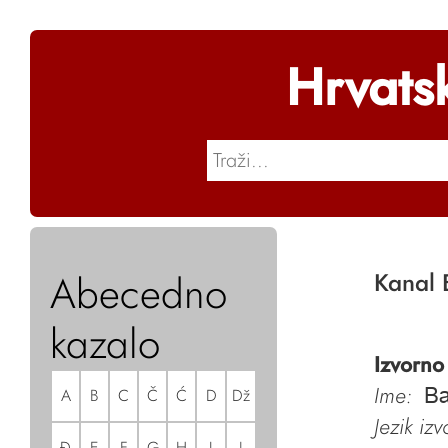
Hrvats
Abecedno
Kanal 
kazalo
Izvorno
Ime:
A
B
C
Č
Ć
D
Dž
Ba
Jezik iz
Đ
E
F
G
H
I
J