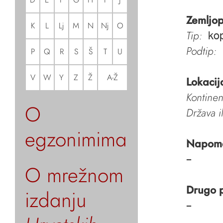
Zemljop
K
L
Lj
M
N
Nj
O
Tip:
ko
Podtip:
P
Q
R
S
Š
T
U
V
W
Y
Z
Ž
A-Ž
Lokacij
Kontinen
O
Država i
egzonimima
Napom
–
O mrežnom
Drugo 
izdanju
–