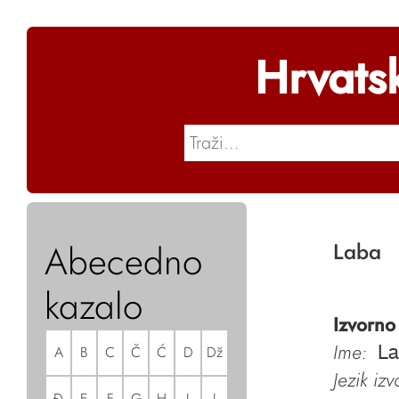
Hrvats
Abecedno
Laba
kazalo
Izvorno
Ime:
A
B
C
Č
Ć
D
Dž
La
Jezik iz
Đ
E
F
G
H
I
J