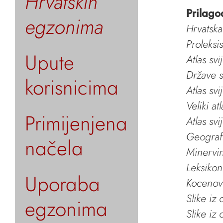
Hrvatskih
Prilago
egzonima
Hrvatska
Proleksi
Upute
Atlas svi
Države s
korisnicima
Atlas svi
Veliki at
Primijenjena
Atlas svi
Geografs
načela
Minervin 
Leksikon
Uporaba
Kocenov 
Slike iz
egzonima
Slike iz