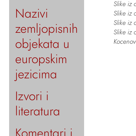
Slike iz
Nazivi
Slike iz
Slike iz
zemljopisnih
Slike iz
objekata u
Kocenov 
europskim
jezicima
Izvori i
literatura
Komentari i