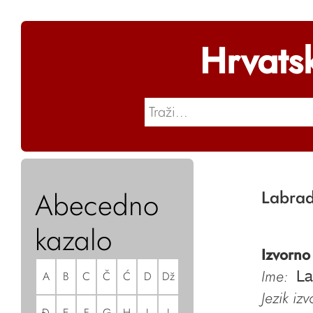
Hrvats
Abecedno
Labra
kazalo
Izvorno
Ime:
A
B
C
Č
Ć
D
Dž
La
Jezik iz
Đ
E
F
G
H
I
J