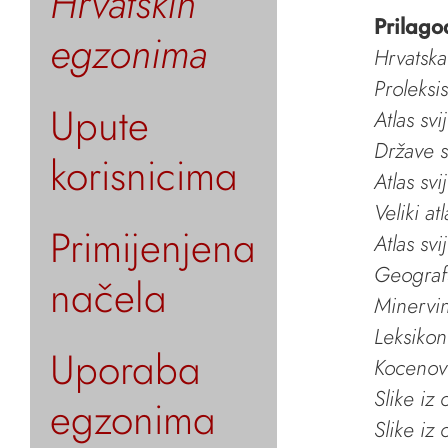
Hrvatskih
Prilago
egzonima
Hrvatska
Proleksi
Upute
Atlas svi
Države s
korisnicima
Atlas svi
Veliki at
Primijenjena
Atlas svi
Geografs
načela
Minervin 
Leksikon
Uporaba
Kocenov 
Slike iz
egzonima
Slike iz