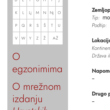
Zemljop
K
L
Lj
M
N
Nj
O
Tip:
mo
Podtip:
P
Q
R
S
Š
T
U
V
W
Y
Z
Ž
A-Ž
Lokacij
Kontinen
O
Država i
egzonimima
Napom
–
O mrežnom
Drugo 
izdanju
–