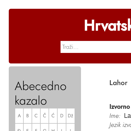
Hrvats
Abecedno
Lahor
kazalo
Izvorno
Ime:
A
B
C
Č
Ć
D
Dž
La
Jezik iz
Đ
E
F
G
H
I
J