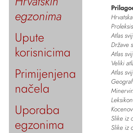
Hrvatskih
Prilago
egzonima
Hrvatska
Proleksi
Upute
Atlas svi
Države s
korisnicima
Atlas svi
Veliki at
Primijenjena
Atlas svi
Geografs
načela
Minervin 
Leksikon
Uporaba
Kocenov 
Slike iz
egzonima
Slike iz