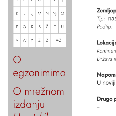
Zemljop
K
L
Lj
M
N
Nj
O
Tip:
nas
Podtip:
P
Q
R
S
Š
T
U
V
W
Y
Z
Ž
A-Ž
Lokacij
Kontinen
O
Država i
egzonimima
Napom
U novij
O mrežnom
Drugo 
izdanju
–