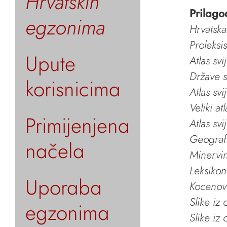
Hrvatskih
Prilago
egzonima
Hrvatska
Proleksi
Upute
Atlas svi
Države s
korisnicima
Atlas svi
Veliki at
Primijenjena
Atlas svi
Geografs
načela
Minervin 
Leksikon
Uporaba
Kocenov 
Slike iz
egzonima
Slike iz