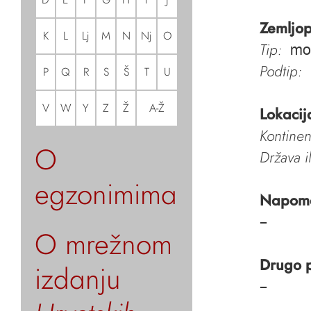
Zemljop
K
L
Lj
M
N
Nj
O
Tip:
mo
Podtip:
P
Q
R
S
Š
T
U
V
W
Y
Z
Ž
A-Ž
Lokacij
Kontinen
O
Država i
egzonimima
Napom
–
O mrežnom
Drugo 
izdanju
–