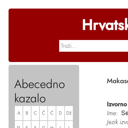
Hrvats
Abecedno
Makasa
kazalo
Izvorno
Ime:
A
B
C
Č
Ć
D
Dž
Se
Jezik iz
Đ
E
F
G
H
I
J