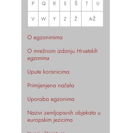
P
Q
R
S
Š
T
U
V
W
Y
Z
Ž
A-Ž
O egzonimima
O mrežnom izdanju
Hrvatskih
egzonima
Upute korisnicima
Primijenjena načela
Uporaba egzonima
Nazivi zemljopisnih objekata u
europskim jezicima