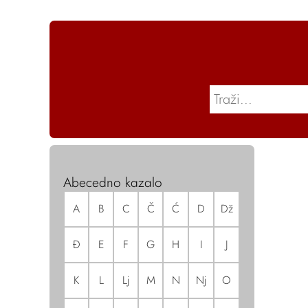
Abecedno kazalo
A
B
C
Č
Ć
D
Dž
Đ
E
F
G
H
I
J
K
L
Lj
M
N
Nj
O