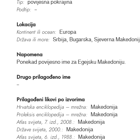
Tip:
povijesna pokrajina
Podtip:
–
Lokacija
Kontinent ili ocean:
Europa
Država ili more:
Srbija, Bugarska, Sjeverna Makedonij
Napomena
Ponekad povijesno ime za Egejsku Makedoniju.
Drugo prilagođeno ime
–
Prilagođeni likovi po izvorima
Hrvatska enciklopedija – mrežna:
Makedonija
Proleksis enciklopedija – mrežna:
Makedonija
Atlas svijeta, 7. izd., 2008.:
Makedonija
Države svijeta, 2000.:
Makedonija
Atlas svijeta, 6. izd., 1988.:
Makedonija