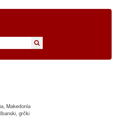
ia, Makedonía
lbanski, grčki