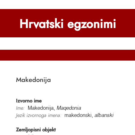
Hrvatski egzonimi
Makedonija
Izvorno ime
Ime:
Makedonija,
Maqedonia
Jezik izvornoga imena:
makedonski,
albanski
Zemljopisni objekt