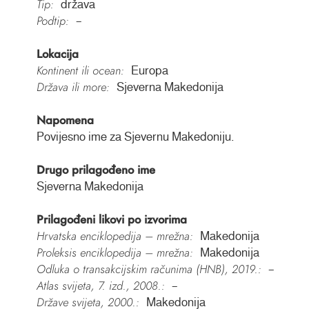
Tip:
država
Podtip:
–
Lokacija
Kontinent ili ocean:
Europa
Država ili more:
Sjeverna Makedonija
Napomena
Povijesno ime za Sjevernu Makedoniju.
Drugo prilagođeno ime
Sjeverna Makedonija
Prilagođeni likovi po izvorima
Hrvatska enciklopedija – mrežna:
Makedonija
Proleksis enciklopedija – mrežna:
Makedonija
Odluka o transakcijskim računima (HNB), 2019.:
–
Atlas svijeta, 7. izd., 2008.:
–
Države svijeta, 2000.:
Makedonija