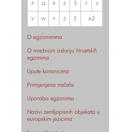
P
Q
R
S
Š
T
U
V
W
Y
Z
Ž
A-Ž
O egzonimima
O mrežnom izdanju
Hrvatskih
egzonima
Upute korisnicima
Primijenjena načela
Uporaba egzonima
Nazivi zemljopisnih objekata u
europskim jezicima