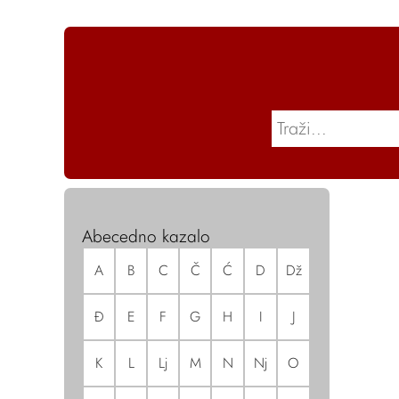
Abecedno kazalo
A
B
C
Č
Ć
D
Dž
Đ
E
F
G
H
I
J
K
L
Lj
M
N
Nj
O