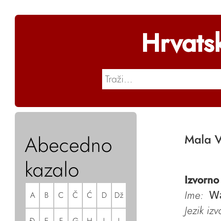
Hrvats
Abecedno
Mala V
kazalo
Izvorno
Ime:
A
B
C
Č
Ć
D
Dž
Wa
Jezik iz
Đ
E
F
G
H
I
J