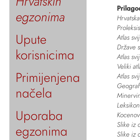
Hrvatskih
Prilago
egzonima
Hrvatska
Proleksi
Upute
Atlas svi
Države s
korisnicima
Atlas svi
Veliki at
Primijenjena
Atlas svi
Geografs
načela
Minervin 
Leksikon
Uporaba
Kocenov 
Slike iz
egzonima
Slike iz