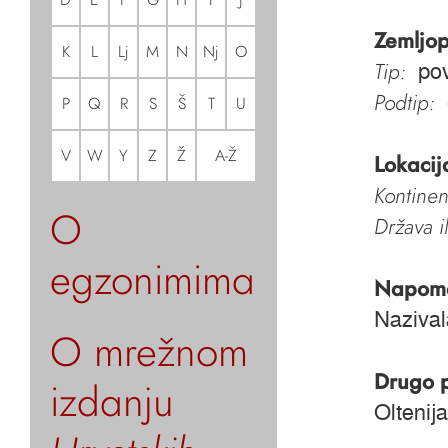
Zemljop
K
L
Lj
M
N
Nj
O
Tip:
pov
Podtip:
P
Q
R
S
Š
T
U
V
W
Y
Z
Ž
A-Ž
Lokacij
Kontinen
O
Država i
egzonimima
Napom
Nazivala
O mrežnom
Drugo 
izdanju
Oltenija