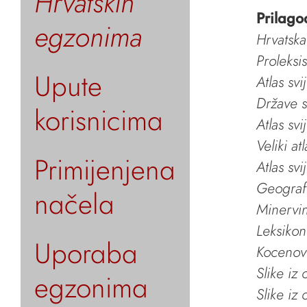
Hrvatskih
Prilago
egzonima
Hrvatska
Proleksi
Upute
Atlas svi
Države s
korisnicima
Atlas svi
Veliki at
Primijenjena
Atlas svi
Geografs
načela
Minervin 
Leksikon
Uporaba
Kocenov 
Slike iz
egzonima
Slike iz