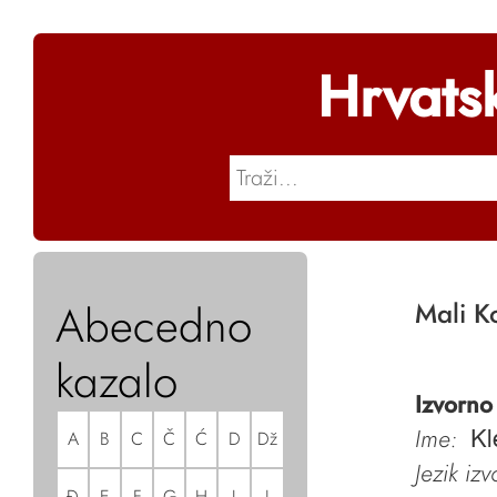
Hrvats
Abecedno
Mali K
kazalo
Izvorno
Ime:
A
B
C
Č
Ć
D
Dž
Kl
Jezik iz
Đ
E
F
G
H
I
J