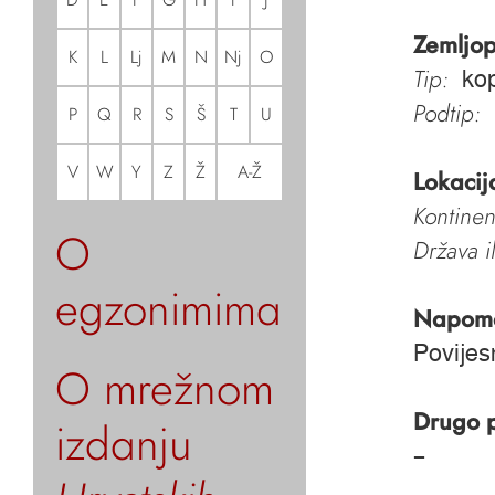
Zemljop
K
L
Lj
M
N
Nj
O
Tip:
ko
Podtip:
P
Q
R
S
Š
T
U
V
W
Y
Z
Ž
A-Ž
Lokacij
Kontinen
O
Država i
egzonimima
Napom
Povijes
O mrežnom
Drugo 
izdanju
–