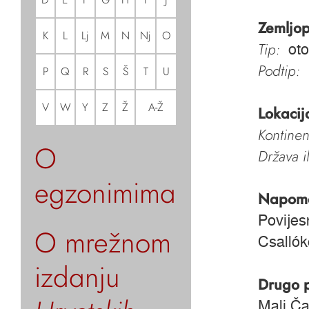
Zemljop
K
L
Lj
M
N
Nj
O
Tip:
oto
Podtip:
P
Q
R
S
Š
T
U
V
W
Y
Z
Ž
A-Ž
Lokacij
Kontinen
O
Država i
egzonimima
Napom
Povije
O mrežnom
Csallók
izdanju
Drugo 
Mali Ča