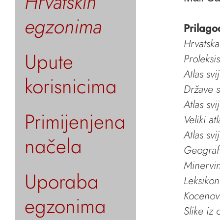
Hrvatskih
egzonima
Prilago
Hrvatska
Upute
Proleksi
Atlas svi
korisnicima
Države s
Atlas svi
Primijenjena
Veliki at
Atlas svi
načela
Geografs
Minervin 
Uporaba
Leksikon
Kocenov 
egzonima
Slike iz