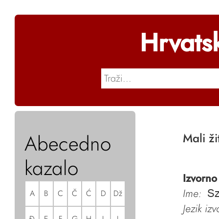
Hrvats
Abecedno
Mali ži
kazalo
Izvorno
Ime:
A
B
C
Č
Ć
D
Dž
Sz
Jezik iz
Đ
E
F
G
H
I
J