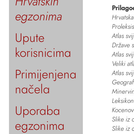
Hrvatskih
Prilago
egzonima
Hrvatska
Proleksi
Upute
Atlas svi
Države s
korisnicima
Atlas svi
Veliki at
Primijenjena
Atlas svi
Geografs
načela
Minervin 
Leksikon
Uporaba
Kocenov 
Slike iz
egzonima
Slike iz