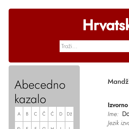
Hrvats
Abecedno
Mandžu
kazalo
Izvorno
Ime:
A
B
C
Č
Ć
D
Dž
Do
Jezik iz
Đ
E
F
G
H
I
J