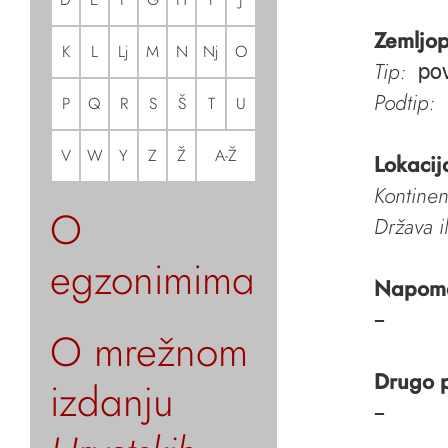
Zemljop
K
L
Lj
M
N
Nj
O
Tip:
pov
Podtip:
P
Q
R
S
Š
T
U
V
W
Y
Z
Ž
A-Ž
Lokacij
Kontinen
O
Država i
egzonimima
Napom
–
O mrežnom
Drugo 
izdanju
–