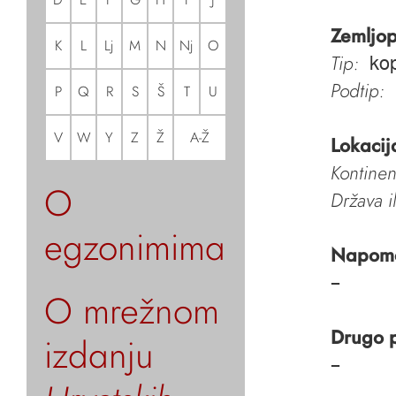
Zemljop
K
L
Lj
M
N
Nj
O
Tip:
ko
Podtip:
P
Q
R
S
Š
T
U
V
W
Y
Z
Ž
A-Ž
Lokacij
Kontinen
O
Država i
egzonimima
Napom
–
O mrežnom
Drugo 
izdanju
–