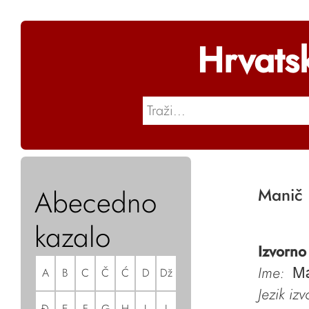
Hrvats
Abecedno
Manič
kazalo
Izvorno
Ime:
A
B
C
Č
Ć
D
Dž
M
Jezik iz
Đ
E
F
G
H
I
J