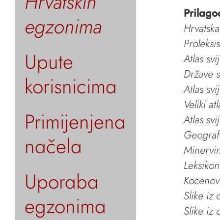
Hrvatskih
Prilago
egzonima
Hrvatska
Proleksi
Upute
Atlas svi
Države s
korisnicima
Atlas svi
Veliki at
Primijenjena
Atlas svi
Geografs
načela
Minervin 
Leksikon
Uporaba
Kocenov 
Slike iz
egzonima
Slike iz