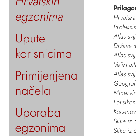
Hrvatskih
Prilago
egzonima
Hrvatska
Proleksi
Upute
Atlas svi
Države s
korisnicima
Atlas svi
Veliki at
Primijenjena
Atlas svi
Geografs
načela
Minervin 
Leksikon
Uporaba
Kocenov 
Slike iz
egzonima
Slike iz