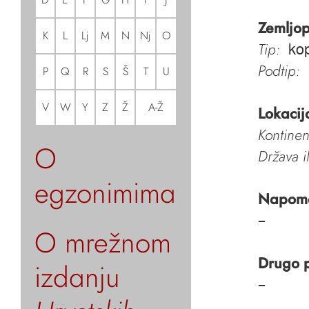
Zemljop
K
L
Lj
M
N
Nj
O
Tip:
kop
Podtip:
P
Q
R
S
Š
T
U
V
W
Y
Z
Ž
A-Ž
Lokacij
Kontinen
O
Država i
egzonimima
Napom
–
O mrežnom
Drugo 
izdanju
–