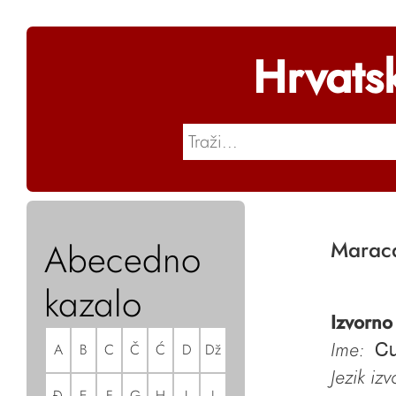
Hrvats
Abecedno
Maraca
kazalo
Izvorno
Ime:
A
B
C
Č
Ć
D
Dž
Cu
Jezik iz
Đ
E
F
G
H
I
J