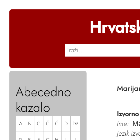
Hrvats
Abecedno
Marija
kazalo
Izvorno
Ime:
A
B
C
Č
Ć
D
Dž
Ma
Jezik iz
Đ
E
F
G
H
I
J