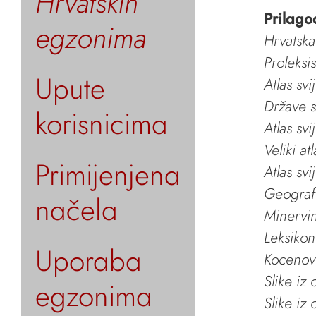
Hrvatskih
Prilago
egzonima
Hrvatska
Proleksi
Upute
Atlas svi
Države s
korisnicima
Atlas svi
Veliki at
Primijenjena
Atlas svi
Geografs
načela
Minervin 
Leksikon
Uporaba
Kocenov 
Slike iz
egzonima
Slike iz