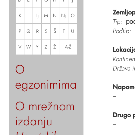
Zemljop
K
L
Lj
M
N
Nj
O
Tip:
pod
Podtip:
P
Q
R
S
Š
T
U
V
W
Y
Z
Ž
A-Ž
Lokacij
Kontinen
O
Država i
egzonimima
Napom
–
O mrežnom
Drugo 
izdanju
–