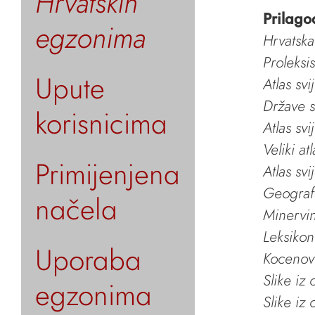
Hrvatskih
Prilago
egzonima
Hrvatska
Proleksi
Upute
Atlas svi
Države s
korisnicima
Atlas svi
Veliki at
Primijenjena
Atlas svi
Geografs
načela
Minervin 
Leksikon
Uporaba
Kocenov 
Slike iz
egzonima
Slike iz