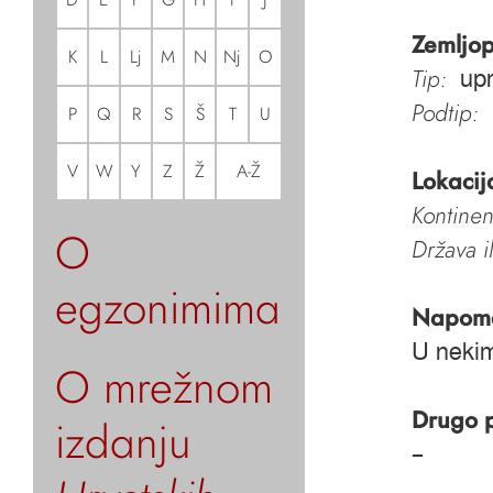
Zemljop
K
L
Lj
M
N
Nj
O
Tip:
upr
Podtip:
P
Q
R
S
Š
T
U
V
W
Y
Z
Ž
A-Ž
Lokacij
Kontinen
O
Država i
egzonimima
Napom
U nekim
O mrežnom
Drugo 
izdanju
–