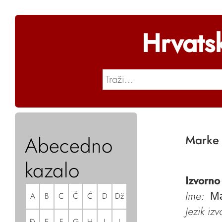
Hrvats
Abecedno
Marke
kazalo
Izvorno
Ime:
A
B
C
Č
Ć
D
Dž
M
Jezik iz
Đ
E
F
G
H
I
J