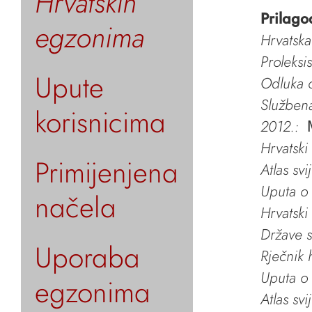
Hrvatskih
Prilago
egzonima
Hrvatska
Proleksi
Upute
Odluka o
Služben
korisnicima
2012.:
Hrvatski
Primijenjena
Atlas svi
Uputa o 
načela
Hrvatski
Države s
Uporaba
Rječnik 
Uputa o 
egzonima
Atlas svi