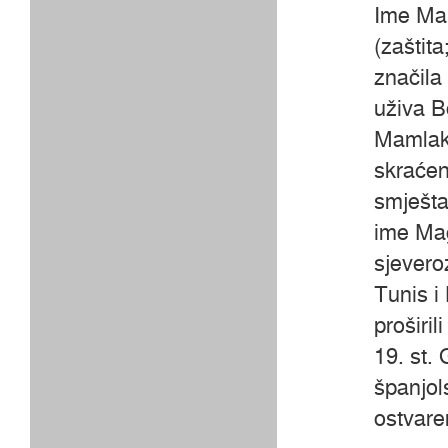
Ime Mar
(zaštita
značila 
uživa B
Mamlaka
skraćen
smješta
ime Mag
sjevero
Tunis i 
proširil
19. st.
španjols
ostvare