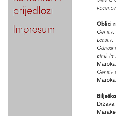
prijedlozi
Kocenov 
Oblici r
Impresum
Genitiv:
Lokativ:
Odnosni 
Etnik (m.
Maroka
Genitiv e
Maroka
Bilješk
Država 
Marakeš