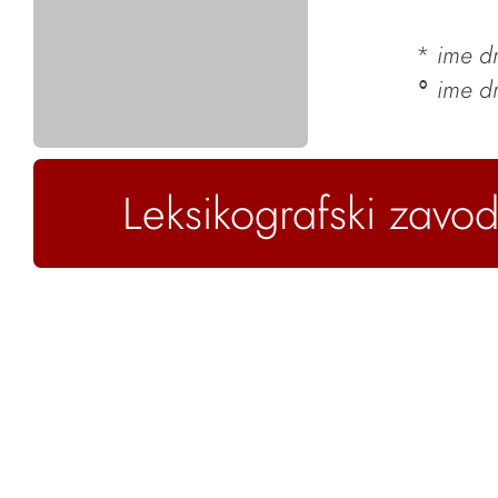
*
ime dr
ime d
°
Leksikografski zavod