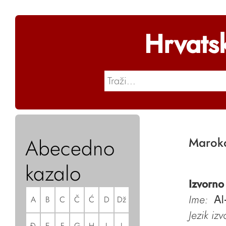
Hrvats
Abecedno
Marok
kazalo
Izvorno
Ime:
A
B
C
Č
Ć
D
Dž
Al
Jezik iz
Đ
E
F
G
H
I
J