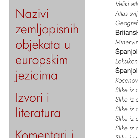
Veliki at
Nazivi
Atlas svi
Geografs
zemljopisnih
Britans
objekata u
Minervin 
Španjol
europskim
Leksikon
jezicima
Španjol
Kocenov 
Slike iz
Izvori i
Slike iz
literatura
Slike iz
Slike iz
Slike iz
Komentari i
Slike iz