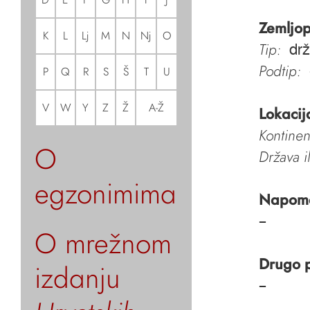
Zemljop
K
L
Lj
M
N
Nj
O
Tip:
dr
Podtip:
P
Q
R
S
Š
T
U
V
W
Y
Z
Ž
A-Ž
Lokacij
Kontinen
O
Država i
egzonimima
Napom
–
O mrežnom
Drugo 
izdanju
–