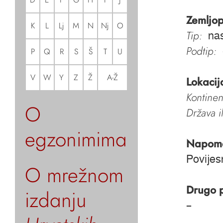
Zemljop
K
L
Lj
M
N
Nj
O
Tip:
nas
Podtip:
P
Q
R
S
Š
T
U
V
W
Y
Z
Ž
A-Ž
Lokacij
Kontinen
O
Država i
egzonimima
Napom
Povijes
O mrežnom
Drugo 
izdanju
–