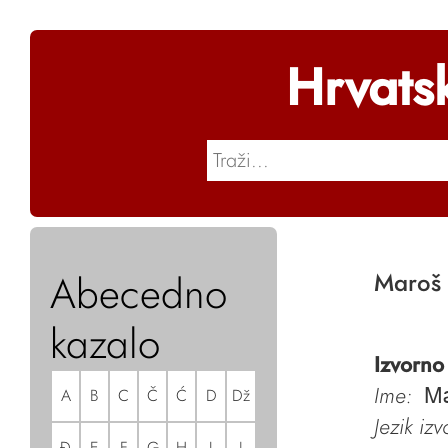
Hrvats
Abecedno
Maroš 
kazalo
Izvorno
Ime:
A
B
C
Č
Ć
D
Dž
Ma
Jezik iz
Đ
E
F
G
H
I
J