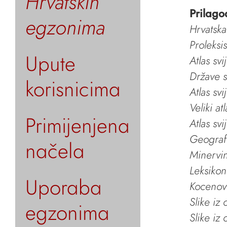
Hrvatskih
Prilago
egzonima
Hrvatska
Proleksi
Upute
Atlas svi
Države s
korisnicima
Atlas svi
Veliki at
Primijenjena
Atlas svi
Geografs
načela
Minervin 
Leksikon
Uporaba
Kocenov 
Slike iz
egzonima
Slike iz