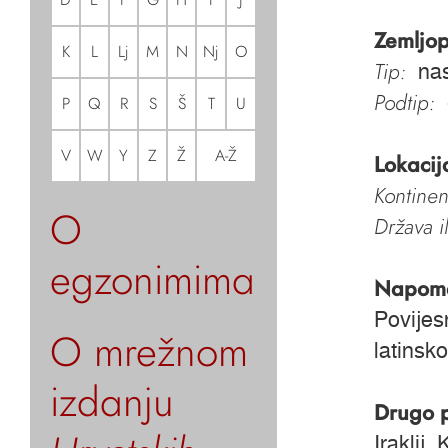
Zemljop
K
L
Lj
M
N
Nj
O
Tip:
nas
Podtip:
P
Q
R
S
Š
T
U
V
W
Y
Z
Ž
A-Ž
Lokacij
Kontinen
O
Država i
egzonimima
Napom
Povijes
O mrežnom
latinsk
izdanju
Drugo 
Iraklij,