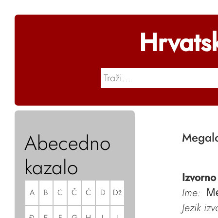
Hrvats
Abecedno
Megalo
kazalo
Izvorno
Ime:
A
B
C
Č
Ć
D
Dž
Me
Jezik iz
Đ
E
F
G
H
I
J