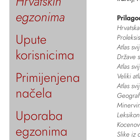
Hrvatskih
egzonima
Prilago
Hrvatska
Upute
Proleksi
Atlas svi
korisnicima
Države s
Atlas svi
Primijenjena
Veliki at
Atlas svi
načela
Geografs
Minervin 
Uporaba
Leksikon
Kocenov 
egzonima
Slike iz