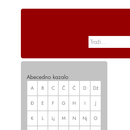
Abecedno kazalo
A
B
C
Č
Ć
D
Dž
Đ
E
F
G
H
I
J
K
L
Lj
M
N
Nj
O