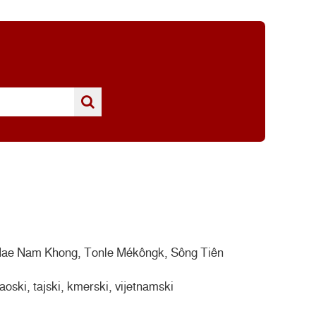
Mae Nam Khong, Tonle Mékôngk, Sông Tiên
oski, tajski, kmerski, vijetnamski