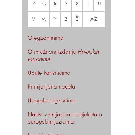
P
Q
R
S
Š
T
U
V
W
Y
Z
Ž
A-Ž
O egzonimima
O mrežnom izdanju
Hrvatskih
egzonima
Upute korisnicima
Primijenjena načela
Uporaba egzonima
Nazivi zemljopisnih objekata u
europskim jezicima