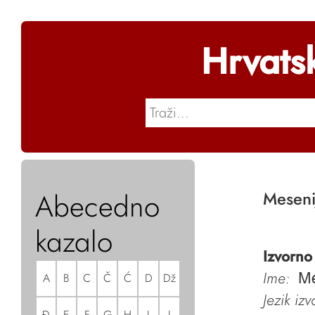
Hrvats
Abecedno
Meseni
kazalo
Izvorno
Ime:
A
B
C
Č
Ć
D
Dž
Me
Jezik iz
Đ
E
F
G
H
I
J