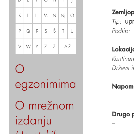
Zemljop
K
L
Lj
M
N
Nj
O
Tip:
upr
Podtip:
P
Q
R
S
Š
T
U
V
W
Y
Z
Ž
A-Ž
Lokacij
Kontinen
O
Država i
egzonimima
Napom
–
O mrežnom
Drugo 
izdanju
–