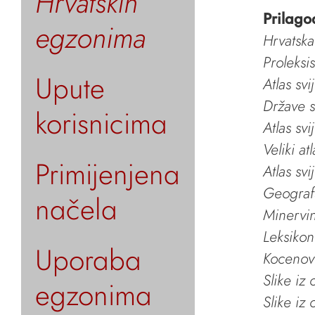
Hrvatskih
Prilago
egzonima
Hrvatska
Proleksi
Upute
Atlas svi
Države s
korisnicima
Atlas svi
Veliki at
Primijenjena
Atlas svi
Geografs
načela
Minervin 
Leksikon
Uporaba
Kocenov 
Slike iz
egzonima
Slike iz